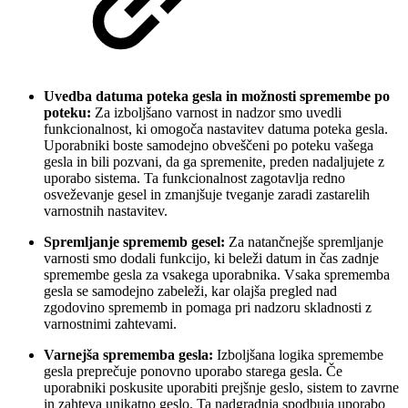
Uvedba datuma poteka gesla in možnosti spremembe po
poteku:
Za izboljšano varnost in nadzor smo uvedli
funkcionalnost, ki omogoča nastavitev datuma poteka gesla.
Uporabniki boste samodejno obveščeni po poteku vašega
gesla in bili pozvani, da ga spremenite, preden nadaljujete z
uporabo sistema. Ta funkcionalnost zagotavlja redno
osveževanje gesel in zmanjšuje tveganje zaradi zastarelih
varnostnih nastavitev.
Spremljanje sprememb gesel:
Za natančnejše spremljanje
varnosti smo dodali funkcijo, ki beleži datum in čas zadnje
spremembe gesla za vsakega uporabnika. Vsaka sprememba
gesla se samodejno zabeleži, kar olajša pregled nad
zgodovino sprememb in pomaga pri nadzoru skladnosti z
varnostnimi zahtevami.
Varnejša sprememba gesla:
Izboljšana logika spremembe
gesla preprečuje ponovno uporabo starega gesla. Če
uporabniki poskusite uporabiti prejšnje geslo, sistem to zavrne
in zahteva unikatno geslo. Ta nadgradnja spodbuja uporabo