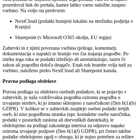
posredoval link do portala, kamor lahko varno naložite zaupno
vsebino. Na voljo sta predvsem:
NextCloud (podatki hranjeni lokalno na strežniku podjetja v
Kranju)
Sharepoint (v Microsoft O365 okolju, EU regija)
Zahtevki in z njimi povezana vsebina (priloge, komentarji,
dokumentacija o napaki) se hranijo ves čas trajanja pogodbe. Po
izteku tega roka se podatki izbrišejo ali anonimizirajo, razen če
zakon ali pogodba določa drugače. Enak rok hrambe velja tudi za
vsebino, naloženo preko NextCloud ali Sharepoint kanala.
Pravna podlaga obdelave
Pravna podlaga za obdelavo osebnih podatkov, ki se pojavijo v
zahtevkih, je naša vzdrževalna pogodba oziroma pogodba o
izvajanju storitev, ki jo imamo sklenjeno z naročnikom (člen 6(1)(b)
GDPR). V kolikor se v zahtevkih znajdejo osebni podatki tretjih
oseb, ki niso pogodbena stranka (npr. kontaktne osebe naročnika,
podatki v posnetkih zaslona ali dnevniških datotekah), te
obdelujemo na podlagi zakonitega interesa za odpravo napake
oziroma izvajanje podpore (člen 6(1)(f) GDPR), pri čemer takšne
podatke obdelujemo zgolj v obsegu, ki je nujno potreben za rešitev