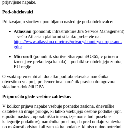
prijavljene napake.
Pod-obdelovalci
Pri izvajanju storitev uporabljamo naslednje pod-obdelovalce:
Atlassian
(ponudnik infrastrukture Jira Service Management)
– več o Atllasian platformi si lahko preberete na:
https://www.atlassian.com/trust/privacy/country/europe-and-
gdpr
Microsoft
(ponudnik storitve Sharepoint/O365, v primeru
izmenjave preko tega kanala) – podatki se obdelujejo znotraj
EU regije
O vsaki spremembi ali dodatku pod-obdelovalca naročnika
obvestimo vnaprej, pri čemer ima naročnik pravico do ugovora
skladno z določili DPA.
Priporočilo glede vsebine zahtevkov
V kolikor prijava napake vsebuje posnetke zaslona, dnevniške
datoteke ali druge priloge, ki lahko vsebujejo osebne podatke (npr.
e-poštni naslovi, uporabniška imena, izjemoma tudi posebne
kategorije podatkov), naročnika prosimo, da pred oddajo zahtevka
po možnosti odstrani ali zamaskira podatke, ki niso nujno potrebni