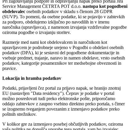
Pri zagotavljanju podpore in odpravljanju napak preko portala Jira
Service Management ČETRTA POT d.o.o.
nastopa kot pogodbeni
obdelovalec
osebnih podatkov v skladu s členom 28 GDPR
(SUVP). To pomeni, da osebne podatke, ki se pojavijo v zahtevkih
za podporo, obdelujemo izključno po navodilih in v imenu
naročnika (upravljavca), z namenom izvajanja vzdrževalne pogodbe
oziroma pogodbe o izvajanju storitev.
Razmerje med nami kot obdelovalcem in naročnikom kot
upravljavcem je podrobneje urejeno v Pogodbi o obdelavi osebnih
podatkov (DPA), ki je sestavni del pogodbene dokumentacije in
vsebuje predmet, trajanje, naravo in namen obdelave, vrsto osebnih
podatkov, kategorije posameznikov ter medsebojne obveznosti in
pravice.
Lokacija in hramba podatkov
Podatki, prijavljeni čez portal za prijavo napak, se hranijo znotraj
EU (nastavljen "Data residency"). Čeprav je podatke v portal
možno posredovati tudi preko elektronske pošte, priporočamo
oddajo zahtevkov z zaupno vsebino direktno preko portala, s čimer
se izognemo tveganjem povezanim z izmenjavo podatkov preko
poštnih strežnikov.
V kolikor gre za izmenjavo posebej občutljivih podatkov, oziroma
vaša politika ne dopušča uporabe tega portala, vam bo izvajalec