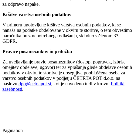
za odpravo napake.
Kršitve varstva osebnih podatkov
V primeru ugotovljene kršitve varstva osebnih podatkov, ki se
nanaša na podatke obdelovane v okviru te storitve, o tem obvestimo
naročnika brez nepotrebnega odlašanja, skladno s členom 33
GDPR.
Pravice posameznikov in pritožba
Za uveljavljanje pravic posameznikov (dostop, popravek, izbris,
omejitev obdelave, ugovor) ter za vprašanja glede obdelave osebnih
podatkov v okviru te storitve je dosegljiva pooblaščena oseba za
varstvo osebnih podatkov v podjetju ČETRTA POT d.o.o. na
naslovu
dpo@cetrtapot.si
, kot je navedeno tudi v krovni
Politiki
zasebnosti
.
Pagination